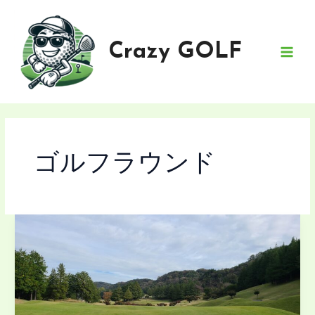
内
容
を
Crazy GOLF
ス
MAI
キ
MEN
ッ
プ
ゴルフラウンド