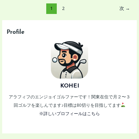
投
1
2
次
→
稿
の
ペ
Profile
ー
ジ
送
り
KOHEI
アラフィフのエンジョイゴルファーです！関東在住で月２〜３
回ゴルフを楽しんでます♪目標は80切りを目指してます
※詳しいプロフィールはこちら