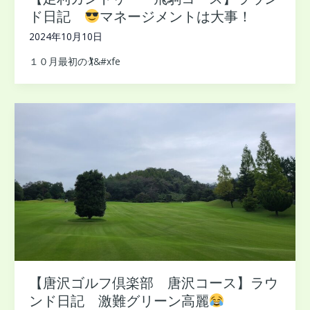
【足利カントリー 飛駒コース】ラウン
ド日記
マネージメントは大事！
2024年10月10日
１０月最初の🏌&#xfe
【唐沢ゴルフ倶楽部 唐沢コース】ラウ
ンド日記 激難グリーン高麗